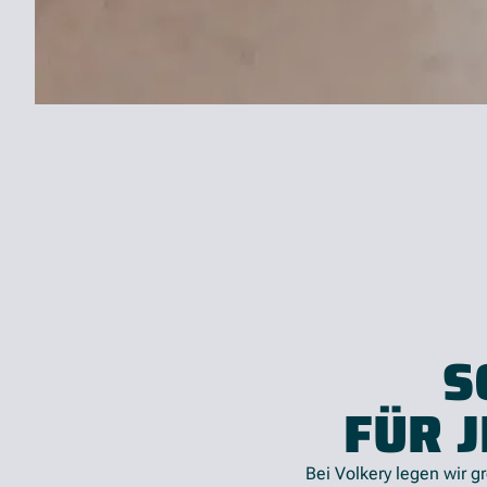
S
FÜR J
Bei Volkery legen wir 